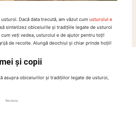
 usturoi. Dacă data trecută, am văzut cum
usturoiul e
 să sintetizez
obiceiurile și tradițiile legate de usturoi
cum veți vedea, usturoiul e de ajutor pentru toți!
rijă de recolte. Alungă deochiul și chiar prinde hoții!
emei și copii
supra obiceiurilor și tradițiilor legate de usturoi,
Reclama