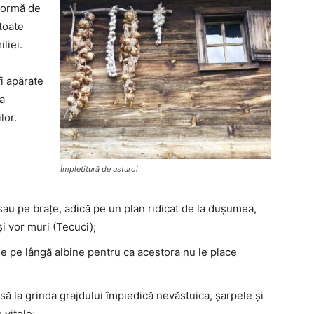
 formă de
toate
liei.
fi apărate
 a
lor.
Împletitură de usturoi
au pe brațe, adică pe un plan ridicat de la dușumea,
și vor muri (Tecuci);
 pe lângă albine pentru ca acestora nu le place
usă la grinda grajdului împiedică nevăstuica, șarpele și
 vitele;