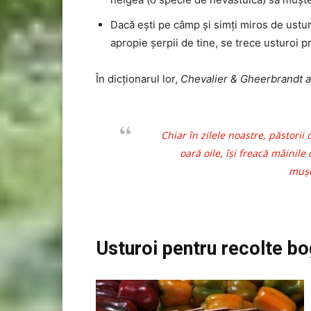
Dacă ești pe câmp și simți miros de ustur
apropie șerpii de tine, se trece usturoi p
În dicționarul lor,
Chevalier & Gheerbrandt a
Chiar în zilele noastre, păstorii
oară oile, își freacă mâinile
mușc
Usturoi pentru recolte b