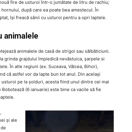
uă fire de usturoi într-o jumătate de litru de rachiu;
ul hornului, după care ea poate bea amestecul. În
at, își freacă sânii cu usturoi pentru a opri laptele.
u animalele
tejează animalele de casă de strigoi sau sălbăticiuni.
 la grinda grajdului împiedică nevăstuica, șarpele si
le. În alte regiuni (ex. Suceava, Vâlcea, Bihor),
nd că astfel vor da lapte bun tot anul. Din același
 usturoi pe la șolduri, acesta fiind unul dintre cei mai
e Bobotează (6 ianuarie) este bine ca vacile să fie
laptele.
,
ei și ale
 de