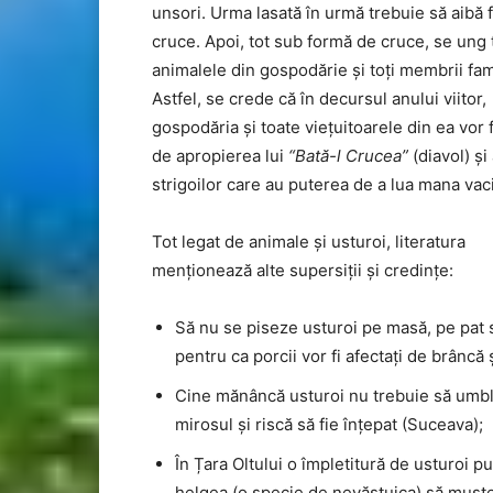
unsori. Urma lasată în urmă trebuie să aibă
cruce. Apoi, tot sub formă de cruce, se ung 
animalele din gospodărie și toți membrii fami
Astfel, se crede că în decursul anului viitor,
gospodăria și toate viețuitoarele din ea vor 
de apropierea lui
“Bată-l Crucea”
(diavol) și
strigoilor care au puterea de a lua mana vaci
Tot legat de animale și usturoi, literatura
menționează alte supersiții și credințe:
Să nu se piseze usturoi pe masă, pe pat s
pentru ca porcii vor fi afectați de brâncă 
Cine mănâncă usturoi nu trebuie să umble
mirosul și riscă să fie înțepat (Suceava);
În Țara Oltului o împletitură de usturoi p
helgea (o specie de nevăstuica) să muște