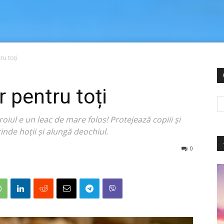
ru toți
r pentru toți
iul e un leac de mare folos! Protejează copiii și
rinde hoții și alungă deochiul.
0