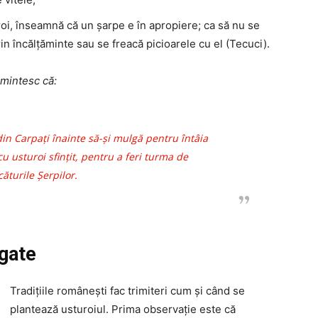
oi, înseamnă că un șarpe e în apropiere; ca să nu se
rin încălțăminte sau se freacă picioarele cu el (Tecuci).
mintesc că:
 din Carpați înainte să-și mulgă pentru întâia
 cu usturoi sfințit, pentru a feri turma de
ăturile Șerpilor.
ogate
Tradițiile românești fac trimiteri cum și când se
plantează usturoiul. Prima observație este că