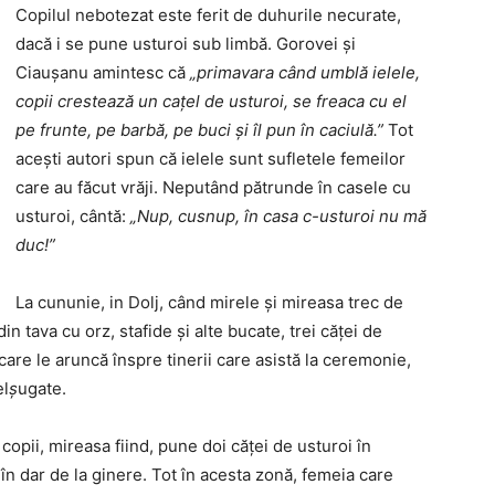
Copilul nebotezat este ferit de duhurile necurate,
dacă i se pune usturoi sub limbă. Gorovei și
Ciaușanu amintesc că
„primavara când umblă ielele,
copii crestează un cațel de usturoi, se freaca cu el
pe frunte, pe barbă, pe buci și îl pun în caciulă.”
Tot
acești autori spun că ielele sunt sufletele femeilor
care au făcut vrăji. Neputând pătrunde în casele cu
usturoi, cântă:
„
Nup, cusnup, în casa c-usturoi nu mă
duc!”
La cununie, in Dolj, când mirele și mireasa trec de
din tava cu orz, stafide și alte bucate, trei căței de
care le aruncă înspre tinerii care asistă la ceremonie,
el
ș
ugate.
opii, mireasa fiind, pune doi căței de usturoi în
în dar de la ginere. Tot în acesta zonă, femeia care