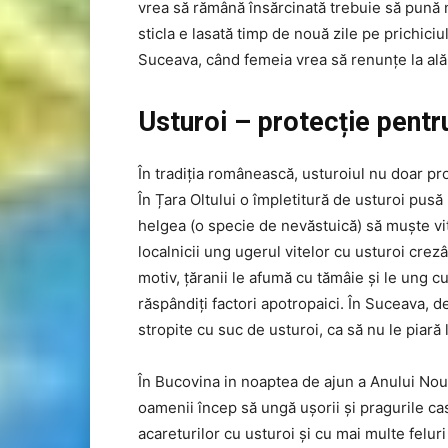
vrea să rămână însărcinată trebuie să pună no
sticla e lasată timp de nouă zile pe prichici
Suceava, când femeia vrea să renunțe la alăpt
Usturoi – protecție pentr
În tradiția românească, usturoiul nu doar pro
În Țara Oltului o împletitură de usturoi pusă
helgea (o specie de nevăstuică) să muște vite
localnicii ung ugerul vitelor cu usturoi crezâ
motiv, țăranii le afumă cu tămâie și le ung cu
răspândiți factori apotropaici. În Suceava, d
stropite cu suc de usturoi, ca să nu le piară 
În Bucovina in noaptea de ajun a Anului Nou
oamenii încep să ungă ușorii și pragurile cas
acareturilor cu usturoi și cu mai multe feluri