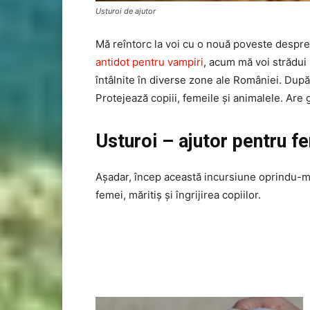
Usturoi de ajutor
Mă reîntorc la voi cu o nouă poveste despre
antidot pentru vampiri
, acum mă voi strădui
întâlnite în diverse zone ale României. După 
Protejează copiii, femeile și animalele. Are g
Usturoi – ajutor pentru f
Așadar, încep această incursiune oprindu-mă a
femei, măritiș și îngrijirea copiilor.