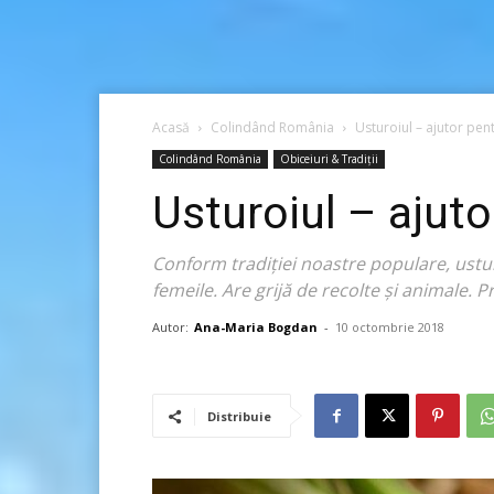
Acasă
Colindând România
Usturoiul – ajutor pent
Colindând România
Obiceiuri & Tradiții
Usturoiul – ajuto
Conform tradiției noastre populare, usturo
femeile. Are grijă de recolte și animale. P
Autor:
Ana-Maria Bogdan
-
10 octombrie 2018
Distribuie