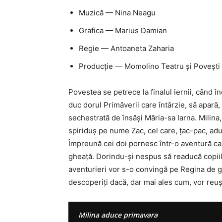
Muzică
—
Nina Neagu
Grafica
—
Marius Damian
Regie
—
Antoaneta Zaharia
Producție
—
Momolino Teatru și Povești 
Povestea se petrece la finalul iernii, când înc
duc dorul Primăverii care întârzie, să apară, 
sechestrată de însăși Măria-sa Iarna. Milina,
spiriduș pe nume Zac, cel care, țac-pac, adună
Împreună cei doi pornesc într-o aventură car
gheață. Dorindu-și nespus să readucă copiilor
aventurieri vor s-o convingă pe Regina de g
descoperiți dacă, dar mai ales cum, vor reuș
Milina aduce primavara