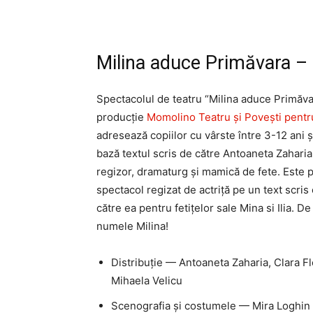
Milina aduce Primăvara –
Spectacolul de teatru
“Milina aduce Primăva
producție
Momolino Teatru și Povești pentr
adresează copiilor cu vârste între 3-12 ani și
bază textul scris de către Antoaneta Zaharia,
regizor, dramaturg și mamică de fete. Este 
spectacol regizat de actriță pe un text scris
către ea pentru fetițelor sale Mina si Ilia. De 
numele Milina!
Distribuție
—
Antoaneta Zaharia, Clara Fl
Mihaela Velicu
Scenografia și costumele
—
Mira Loghin