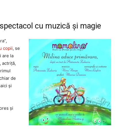
 spectacol cu muzică și magie
ra”,
u copii
, se
 are la
 actriță,
primul
 chiar de
aici și
ores și