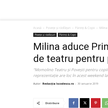
Acasă
Povețe și răsfățuri
Părinți & Copii
Milina
Povețe și răsfățuri
Părinți & Copii
Milina aduce Pri
de teatru pentru 
“Momolino Teatru și Povești pentru copii
reprezentație are loc în acest weekend la
Autor:
Redacția Iscodescu.ro
-
30 ianuarie 2019
Distribuie