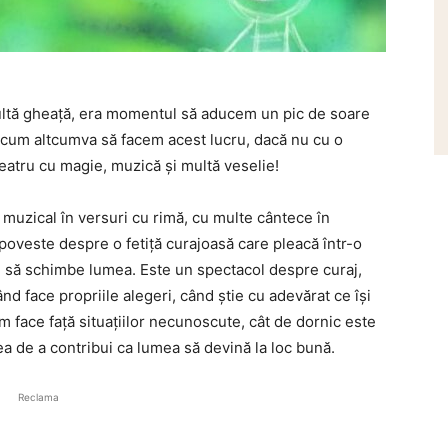
multă gheață, era momentul să aducem un pic de soare
, cum altcumva să facem acest lucru, dacă nu cu o
teatru cu magie, muzică și multă veselie!
 muzical în versuri cu rimă, cu multe cântece în
poveste despre o fetiță curajoasă care pleacă într-o
c, să schimbe lumea. Este
un spectacol despre curaj,
nd face propriile alegeri, când știe cu adevărat ce își
 face față situațiilor necunoscute, cât de dornic este
tea de a contribui ca lumea să devină la loc bună.
Reclama