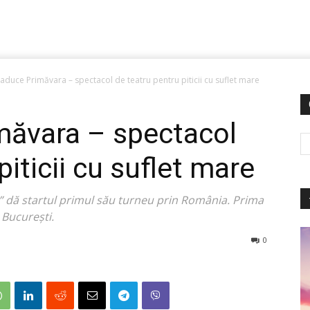
 aduce Primăvara – spectacol de teatru pentru piticii cu suflet mare
măvara – spectacol
piticii cu suflet mare
” dă startul primul său turneu prin România. Prima
 București.
0