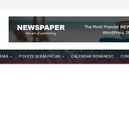
ÂNIA
POVEȚE ȘI RĂSFĂȚURI
CALENDAR ROMÂNESC
CON