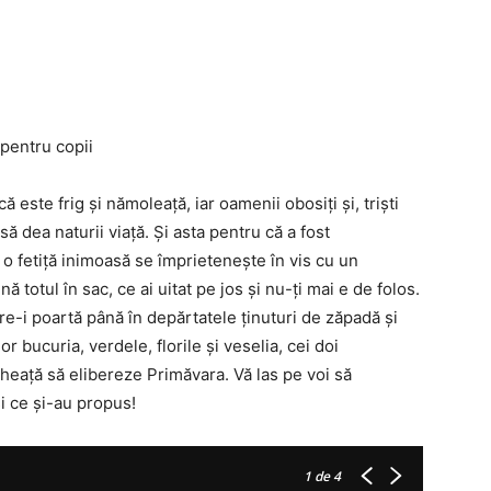
pentru copii
ă este frig și nămoleață, iar oamenii obosiți și, triști
să dea naturii viață. Și asta pentru că a fost
 o fetiță inimoasă se împrietenește în vis cu un
 totul în sac, ce ai uitat pe jos și nu-ți mai e de folos.
e-i poartă până în depărtatele ținuturi de zăpadă și
 bucuria, verdele, florile și veselia, cei doi
heață să elibereze Primăvara. Vă las pe voi să
i ce și-au propus!
1
de 4