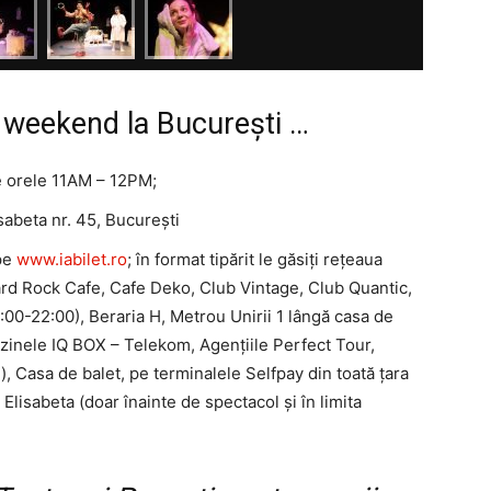
n weekend la București …
e orele 11AM – 12PM;
sabeta nr. 45, București
pe
www.iabilet.ro
; în format tipărit le găsiți rețeaua
Hard Rock Cafe, Cafe Deko, Club Vintage, Club Quantic,
18:00-22:00), Beraria H, Metrou Unirii 1 lângă casa de
zinele IQ BOX – Telekom, Agențiile Perfect Tour,
, Casa de balet, pe terminalele Selfpay din toată țara
 Elisabeta (doar înainte de spectacol și în limita