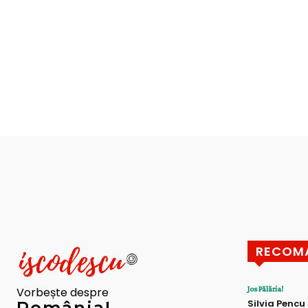
RECOM
Jos Pălăria!
Vorbește despre
Silvia Pencu
România!