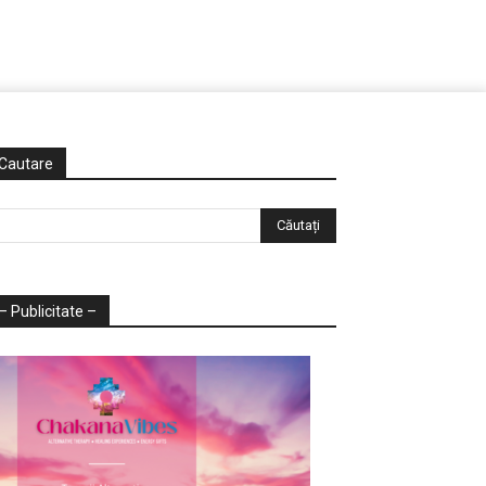
Cautare
– Publicitate –