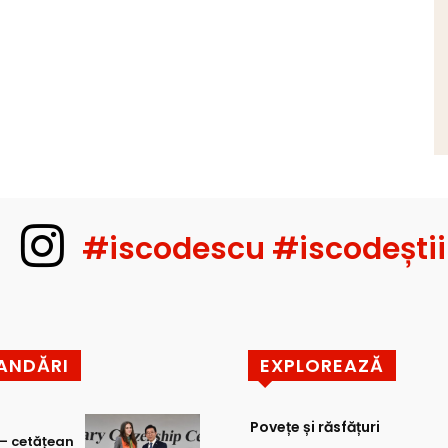
#iscodescu #iscodeștii
ANDĂRI
EXPLOREAZĂ
Povețe și răsfățuri
 – cetățean