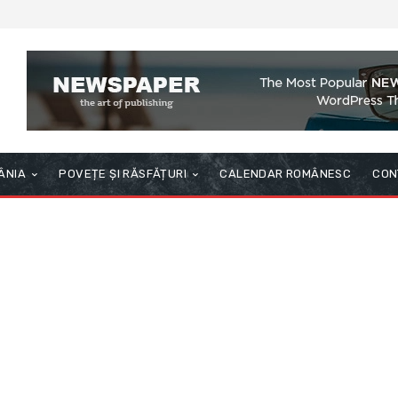
ÂNIA
POVEȚE ȘI RĂSFĂȚURI
CALENDAR ROMÂNESC
CON