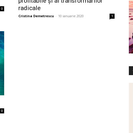
profitabile și al transformărilor
radicale
0
Cristina Demetrescu
-
10 ianuarie 2020
1
0