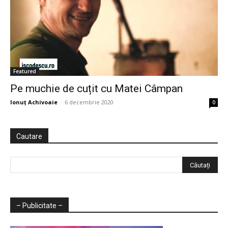
Featured
Pe muchie de cuțit cu Matei Câmpan
Ionuț Achivoaie
-
6 decembrie 2020
0
Cautare
– Publicitate –