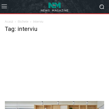
Acasă
Etichete
Interviu
Tag: interviu