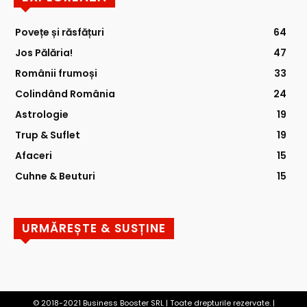
Povețe și răsfățuri
64
Jos Pălăria!
47
Românii frumoși
33
Colindând România
24
Astrologie
19
Trup & Suflet
19
Afaceri
15
Cuhne & Beuturi
15
URMĂREȘTE & SUSȚINE
© 2018-2021 Business Booster SRL | Toate drepturile rezervate. |