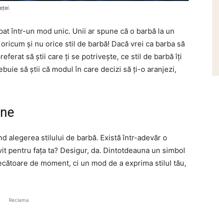
eței.
at într-un mod unic. Unii ar spune că o barbă la un
 oricum și nu orice stil de barbă! Dacă vrei ca barba să
ferat să știi care ți se potrivește, ce stil de barbă îți
rebuie să știi că modul în care decizi să ți-o aranjezi,
ine
ind alegerea stilului de barbă.
Există într-adevăr o
ivit pentru fața ta? Desigur, da. Dintotdeauna un simbol
 trecătoare de moment, ci un mod de a exprima stilul tău,
Reclama