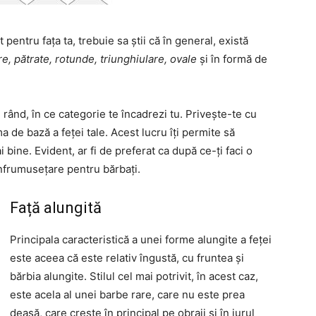
 pentru fața ta, trebuie sa știi că în general, există
e, pătrate, rotunde, triunghiulare, ovale
și în formă de
l rând, în ce categorie te încadrezi tu. Privește-te cu
ma de bază a feței tale. Acest lucru îți permite să
i bine. Evident, ar fi de preferat ca după ce-ți faci o
e înfrumusețare pentru bărbați.
Față alungită
Principala caracteristică a unei forme alungite a feței
este aceea că este relativ îngustă, cu fruntea și
bărbia alungite. Stilul cel mai potrivit, în acest caz,
este acela al unei barbe rare, care nu este prea
deasă, care crește în principal pe obraji și în jurul