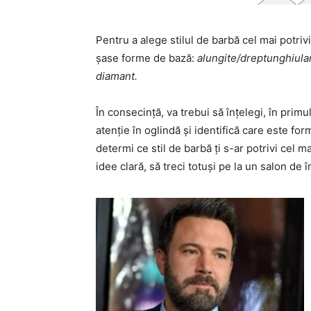
Pentru a alege stilul de barbă cel mai potrivit
șase forme de bază:
alungite/dreptunghiular
diamant.
În consecință, va trebui să înțelegi, în primu
atenție în oglindă și identifică care este for
determi ce stil de barbă ți s-ar potrivi cel ma
idee clară, să treci totuși pe la un salon d