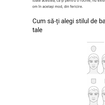
toate acestea, ca și pentru o rochie, nu exi
om în același mod, din fericire.
Cum să-ți alegi stilul de b
tale