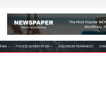
ÂNIA
POVEȚE ȘI RĂSFĂȚURI
CALENDAR ROMÂNESC
CON