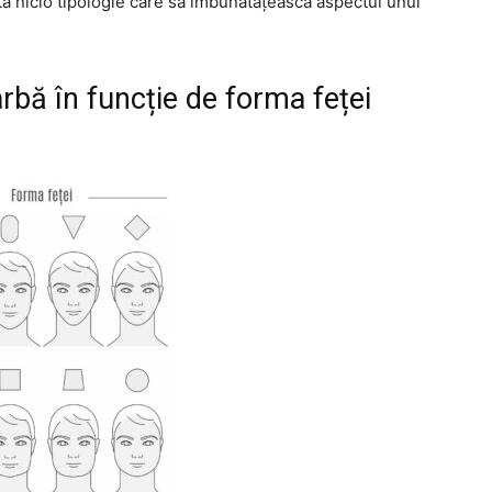
stă nicio tipologie care să îmbunătățească aspectul unui
arbă în funcție de forma feței