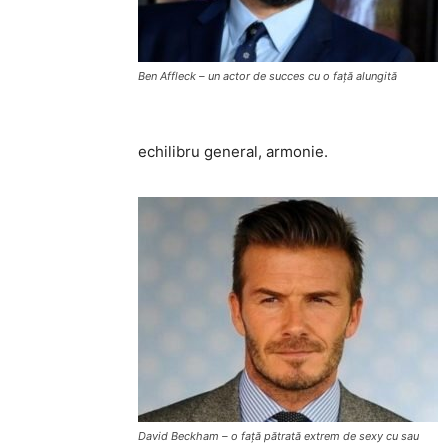
Ben Affleck – un actor de succes cu o fa
ță
alungit
ă
echilibru general, armonie.
David Beckham – o fa
ț
ă
p
ă
trat
ă
extrem de sexy cu sau