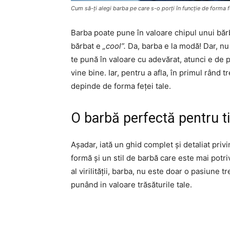
Cum să-ți alegi barba pe care s-o porți în funcție de forma f
Barba poate pune în valoare chipul unui bărb
bărbat e
„cool”.
Da, barba e la modă! Dar, nu
te pună în valoare cu adevărat, atunci e de pre
vine bine. Iar, pentru a afla, în primul rând t
depinde de forma feței tale.
O barbă perfectă pentru t
Așadar, iată un ghid complet și detaliat priv
formă și un stil de barbă care este mai potr
al virilității, barba, nu este doar o pasiune
punând in valoare trăsăturile tale.