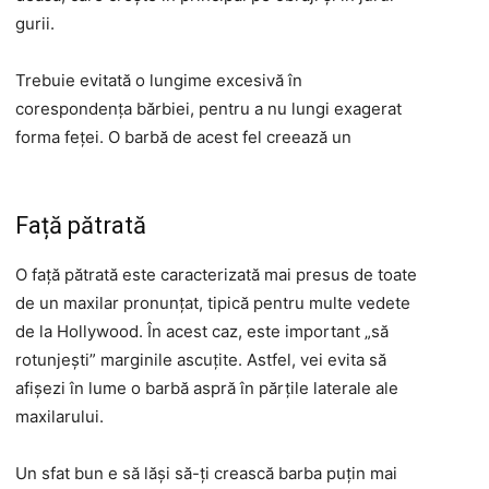
gurii.
Trebuie evitată o lungime excesivă în
corespondența bărbiei, pentru a nu lungi exagerat
forma feței. O barbă de acest fel creează un
Față pătrată
O față pătrată este caracterizată mai presus de toate
de un maxilar pronunțat, tipică pentru multe vedete
de la Hollywood. În acest caz, este important „să
rotunjești” marginile ascuțite. Astfel, vei evita să
afișezi în lume o barbă aspră în părțile laterale ale
maxilarului.
Un sfat bun e să lăși să-ți crească barba puțin mai