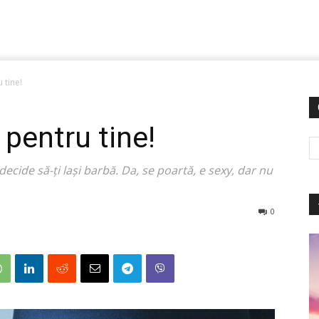
 tine!
pentru tine!
e decide să-ți lași barbă. Da, se poartă, e sexy, dar nu
0