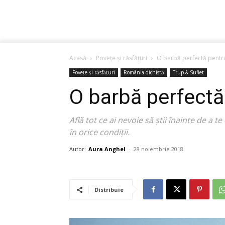
Acasă
Povețe și răsfățuri
O barbă perfectă pentru
Povețe și răsfățuri
România dichistă
Trup & Suflet
O barbă perfectă 
Află tot ce ai nevoie să știi înainte de a t
în orice condiții.
Autor:
Aura Anghel
-
28 noiembrie 2018
Distribuie