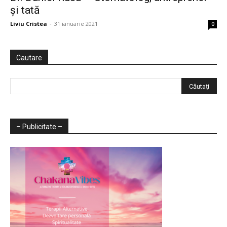
și tată
Liviu Cristea
-
31 ianuarie 2021
0
Cautare
– Publicitate –