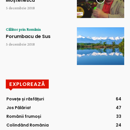
Moștenescu
5 decembrie 2018
Călător prin România
Porumbacu de Sus
5 decembrie 2018
EXPLOREAZĂ
Povețe și răsfățuri
64
Jos Pălăria!
47
Românii frumoși
33
Colindând România
24