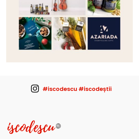
#iscodescu #iscodeștii