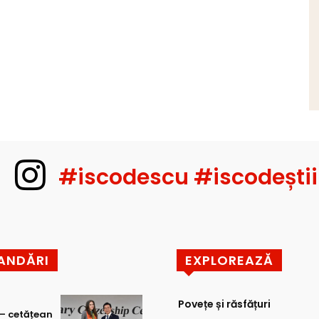
#iscodescu #iscodeștii
ANDĂRI
EXPLOREAZĂ
Povețe și răsfățuri
 – cetățean