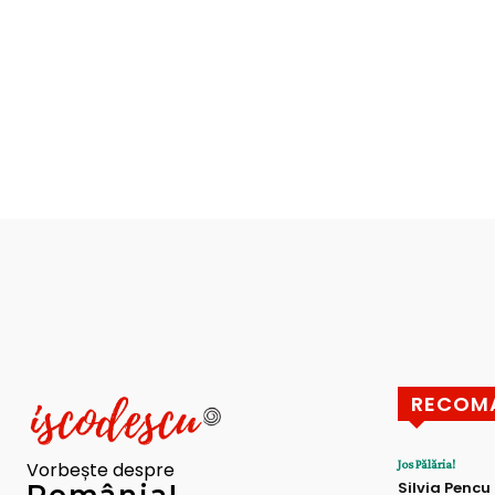
RECOM
Jos Pălăria!
Vorbește despre
Silvia Pencu
România!