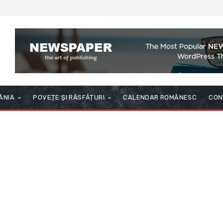
ÂNIA
POVEȚE ȘI RĂSFĂȚURI
CALENDAR ROMÂNESC
CON