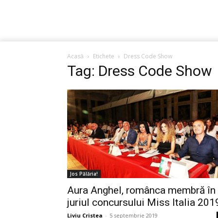
Acasă
Etichete
Dress Code Show
Tag: Dress Code Show
Jos Pălăria!
Aura Anghel, românca membră în
juriul concursului Miss Italia 201
Liviu Cristea
-
5 septembrie 2019