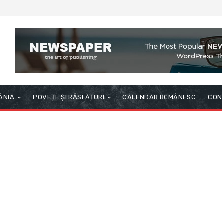
ÂNIA
POVEȚE ȘI RĂSFĂȚURI
CALENDAR ROMÂNESC
CON