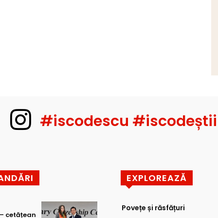
#iscodescu #iscodeștii
ANDĂRI
EXPLOREAZĂ
Povețe și răsfățuri
 – cetățean