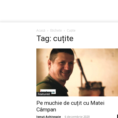
Acasă
Etichete
Cuțite
Tag: cuțite
Featured
Pe muchie de cuțit cu Matei
Câmpan
Ionuț Achivoaie
-
6 decembrie 2020