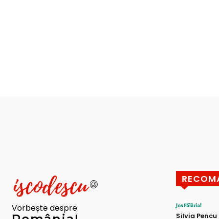
RECOM
Jos Pălăria!
Vorbește despre
Silvia Pencu
România!